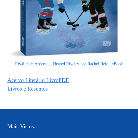
Rivalidade Ardente – Heated Rivalry por Rachel Reid | eBook
Acervo Literário LivroPDF
Livros e Resumos
Mais Vistos: