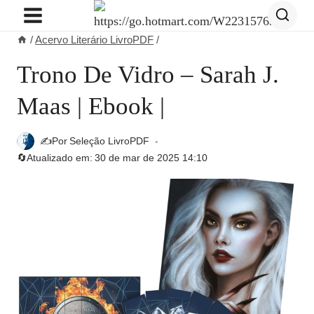
Pular
para
/
Acervo Literário LivroPDF
/
o
Conteúdo
Trono De Vidro – Sarah J.
Maas | Ebook |
✍️Por
Seleção LivroPDF
🔄Atualizado em:
30 de mar de 2025 14:10