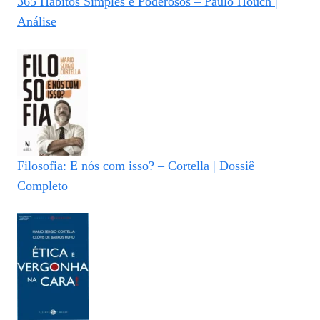
365 Hábitos Simples e Poderosos – Paulo Houch |
Análise
Filosofia: E nós com isso? – Cortella | Dossiê
Completo