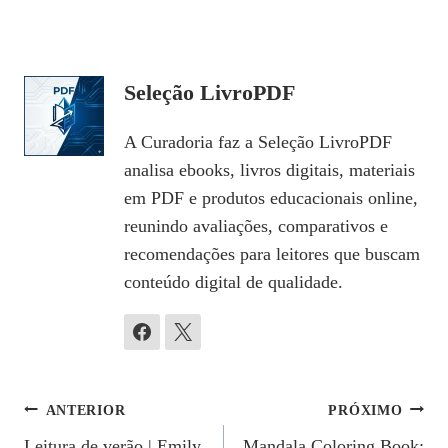
Seleção LivroPDF
A Curadoria faz a Seleção LivroPDF
analisa ebooks, livros digitais, materiais
em PDF e produtos educacionais online,
reunindo avaliações, comparativos e
recomendações para leitores que buscam
conteúdo digital de qualidade.
Navegação
ANTERIOR
PRÓXIMO
Leitura de verão | Emily
Mandala Coloring Book: