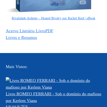
Rivalidade Ardente – Heated Rivalry por Rachel Reid | eBook
Acervo Literário LivroPDF
Livros e Resumos
Mais Vistos:
Livro ROMEO FERRARI - Sob o domínio do mafioso
por Kerlem Viana
4 de jun de 2024