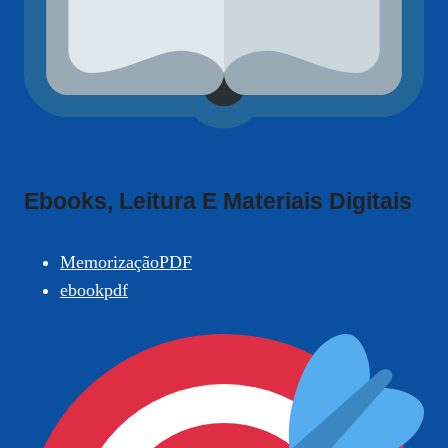
Ebooks, Leitura E Materiais Digitais
MemorizaçãoPDF
ebookpdf