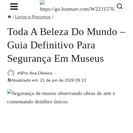
Pular
para
/
Livros e Resumos
/
o
Conteúdo
Toda A Beleza Do Mundo –
Guia Definitivo Para
Segurança Em Museus
✍️Por
Ana Oliveira
🔄Atualizado em:
21 de jun de 2026 09:13