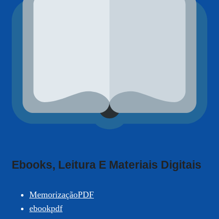
Ebooks, Leitura E Materiais Digitais
MemorizaçãoPDF
ebookpdf