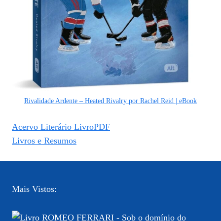
Rivalidade Ardente – Heated Rivalry por Rachel Reid | eBook
Acervo Literário LivroPDF
Livros e Resumos
Mais Vistos: