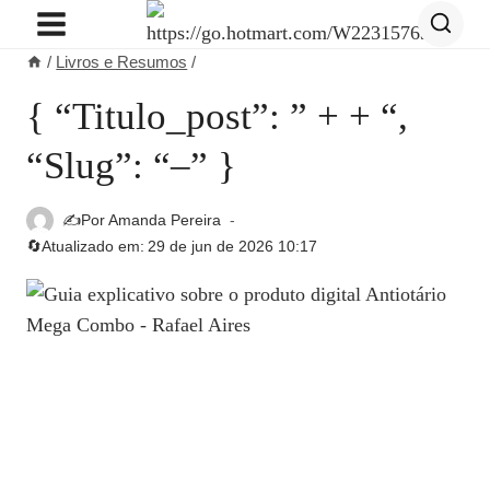
Pular
para
/
Livros e Resumos
/
o
Conteúdo
{ “titulo_post”: ” + + “,
“slug”: “–” }
✍️Por
Amanda Pereira
🔄Atualizado em:
29 de jun de 2026 10:17