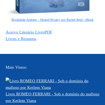
Rivalidade Ardente – Heated Rivalry por Rachel Reid | eBook
Acervo Literário LivroPDF
Livros e Resumos
Mais Vistos:
Livro ROMEO FERRARI - Sob o domínio do mafioso
por Kerlem Viana