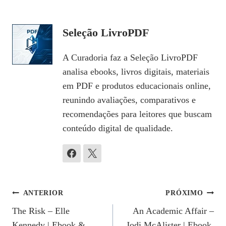
Seleção LivroPDF
A Curadoria faz a Seleção LivroPDF
analisa ebooks, livros digitais, materiais
em PDF e produtos educacionais online,
reunindo avaliações, comparativos e
recomendações para leitores que buscam
conteúdo digital de qualidade.
Navegação
ANTERIOR
PRÓXIMO
The Risk – Elle
An Academic Affair –
De
Kennedy | Ebook &
Jodi McAlister | Ebook,