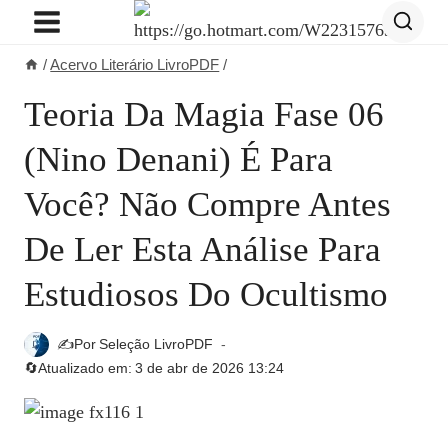
Pular
para
/
Acervo Literário LivroPDF
/
o
Conteúdo
Teoria Da Magia Fase 06
(Nino Denani) É Para
Você? Não Compre Antes
De Ler Esta Análise Para
Estudiosos Do Ocultismo
✍️Por
Seleção LivroPDF
🔄Atualizado em:
3 de abr de 2026 13:24