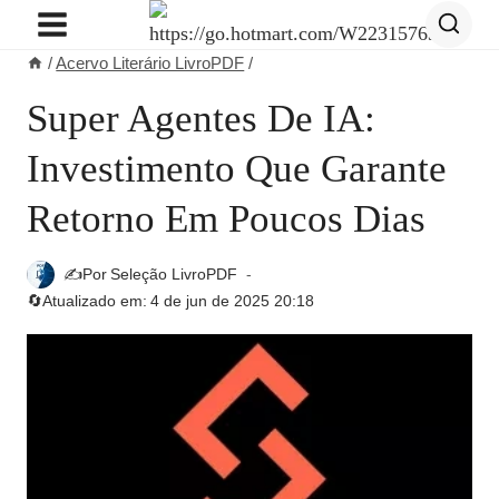
Pular
para
/
Acervo Literário LivroPDF
/
o
Conteúdo
Super Agentes De IA:
Investimento Que Garante
Retorno Em Poucos Dias
✍️Por
Seleção LivroPDF
🔄Atualizado em:
4 de jun de 2025 20:18