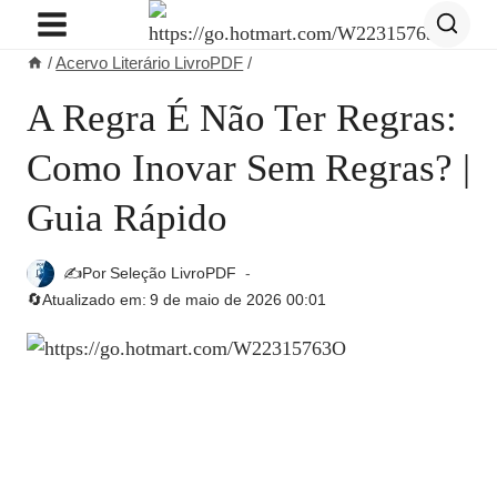
Pular
para
/
Acervo Literário LivroPDF
/
o
Conteúdo
A Regra É Não Ter Regras:
Como Inovar Sem Regras? |
Guia Rápido
✍️Por
Seleção LivroPDF
🔄Atualizado em:
9 de maio de 2026 00:01