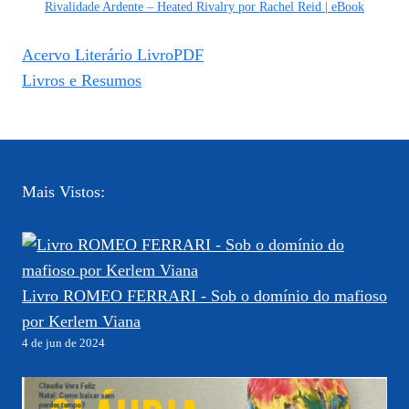
Rivalidade Ardente – Heated Rivalry por Rachel Reid | eBook
Acervo Literário LivroPDF
Livros e Resumos
Mais Vistos:
Livro ROMEO FERRARI - Sob o domínio do mafioso
por Kerlem Viana
4 de jun de 2024