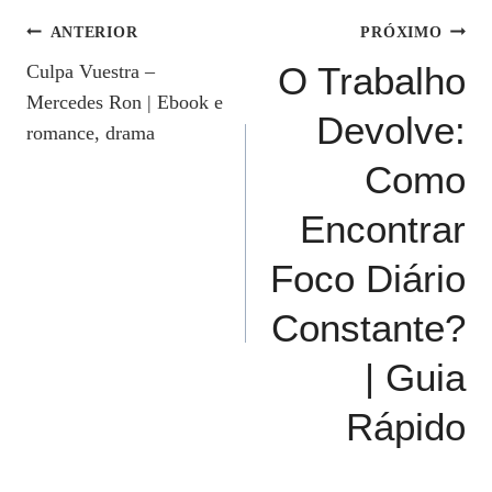
Navegação
ANTERIOR
PRÓXIMO
O Trabalho
Culpa Vuestra –
De
Mercedes Ron | Ebook e
Devolve:
Post
romance, drama
Como
Encontrar
Foco Diário
Constante?
| Guia
Rápido