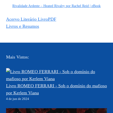
Rivalidade Ardente – Heated Rivalry por Rachel Reid | eBook
Acervo Literário LivroPDF
Livros e Resumos
Mais Vistos:
Livro ROMEO FERRARI - Sob o domínio do mafioso
por Kerlem Viana
4 de jun de 2024