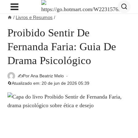
Pular
para
/
Livros e Resumos
/
o
Conteúdo
Proibido Sentir De
Fernanda Faria: Guia De
Drama Psicológico
✍️Por
Ana Beatriz Melo
🔄Atualizado em:
20 de jun de 2026 05:39