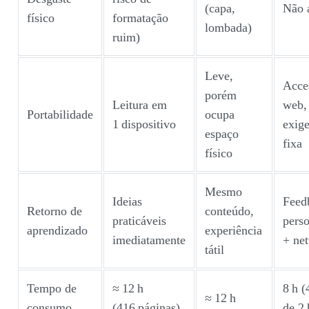
(capa,
Não 
físico
formatação
lombada)
ruim)
Leve,
Acce
porém
Leitura em
web,
Portabilidade
ocupa
1 dispositivo
exig
espaço
fixa
físico
Mesmo
Ideias
Feed
Retorno de
conteúdo,
praticáveis
pers
aprendizado
experiência
imediatamente
+ ne
tátil
Tempo de
≈ 12 h
8 h (
≈ 12 h
consumo
(416 páginas)
de 2 