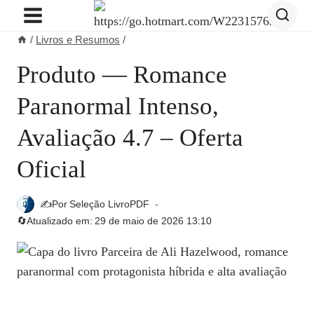
Pular
para
/
Livros e Resumos
/
o
Conteúdo
Produto — Romance
Paranormal Intenso,
Avaliação 4.7 – Oferta
Oficial
✍️Por
Seleção LivroPDF
🔄Atualizado em:
29 de maio de 2026 13:10