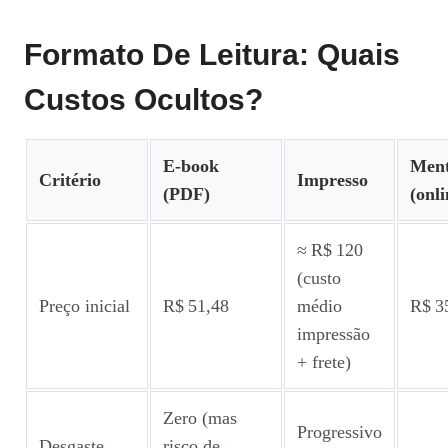
Formato De Leitura: Quais
Custos Ocultos?
E‑book
Ment
Critério
Impresso
(PDF)
(onli
≈ R$ 120
(custo
Preço inicial
R$ 51,48
médio
R$ 3
impressão
+ frete)
Zero (mas
Progressivo
Desgaste
risco de