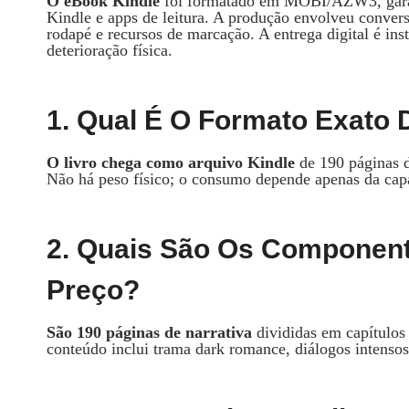
O eBook Kindle
foi formatado em MOBI/AZW3, garant
Kindle e apps de leitura. A produção envolveu conver
rodapé e recursos de marcação. A entrega digital é in
deterioração física.
1. Qual É O Formato Exato 
O livro chega como arquivo Kindle
de 190 páginas di
Não há peso físico; o consumo depende apenas da cap
2. Quais São Os Component
Preço?
São 190 páginas de narrativa
divididas em capítulos 
conteúdo inclui trama dark romance, diálogos intensos