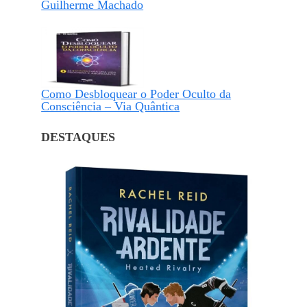
Guilherme Machado
Como Desbloquear o Poder Oculto da
Consciência – Via Quântica
DESTAQUES