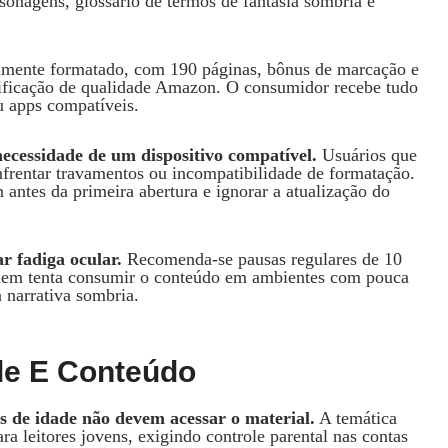
nagens, glossário de termos de fantasia sombria e
lmente formatado, com 190 páginas, bônus de marcação e
rtificação de qualidade Amazon. O consumidor recebe tudo
u apps compatíveis.
necessidade de um dispositivo compatível.
Usuários que
frentar travamentos ou incompatibilidade de formatação.
antes da primeira abertura e ignorar a atualização do
r fadiga ocular.
Recomenda‑se pausas regulares de 10
 Quem tenta consumir o conteúdo em ambientes com pouca
 narrativa sombria.
de E Conteúdo
s de idade não devem acessar o material.
A temática
a leitores jovens, exigindo controle parental nas contas