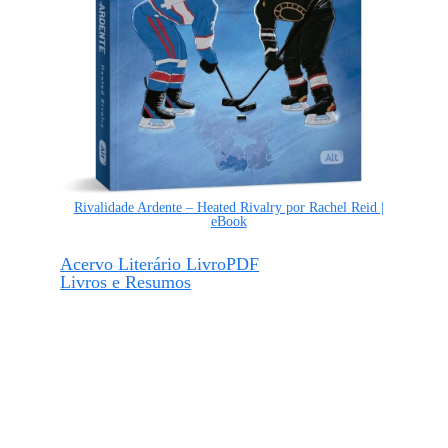
Rivalidade Ardente – Heated Rivalry por Rachel Reid |
eBook
Acervo Literário LivroPDF
Livros e Resumos