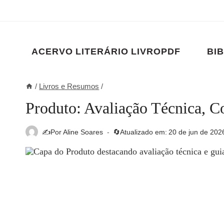
Pular
para
o
Conteúdo
ACERVO LITERÁRIO LIVROPDF
BIB
/
Livros e Resumos
/
Produto: Avaliação Técnica, 
✍️Por
Aline Soares
🔄Atualizado em:
20 de jun de 202