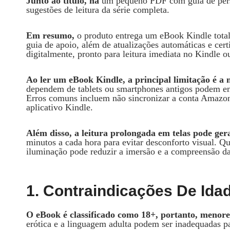
Junto ao título, há
um pequeno PDF com guia de perso
sugestões de leitura da série completa.
Em resumo,
o produto entrega um eBook Kindle tota
guia de apoio, além de atualizações automáticas e ce
digitalmente, pronto para leitura imediata no Kindle o
Ao ler um eBook Kindle, a principal limitação é a 
dependem de tablets ou smartphones antigos podem en
Erros comuns incluem não sincronizar a conta Amazon 
aplicativo Kindle.
Além disso, a leitura prolongada em telas pode gera
minutos a cada hora para evitar desconforto visual.
iluminação pode reduzir a imersão e a compreensão da
1. Contraindicações De Ida
O eBook é classificado como 18+, portanto, menore
erótica e a linguagem adulta podem ser inadequadas par