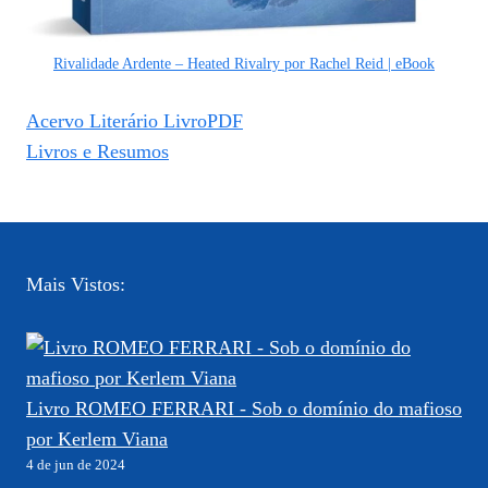
Rivalidade Ardente – Heated Rivalry por Rachel Reid | eBook
Acervo Literário LivroPDF
Livros e Resumos
Mais Vistos:
Livro ROMEO FERRARI - Sob o domínio do mafioso
por Kerlem Viana
4 de jun de 2024