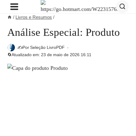
Pular
para
/
Livros e Resumos
/
o
Conteúdo
Análise Especial: Produto
✍️Por
Seleção LivroPDF
🔄Atualizado em:
23 de maio de 2026 16:11