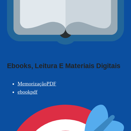
Ebooks, Leitura E Materiais Digitais
MemorizaçãoPDF
ebookpdf