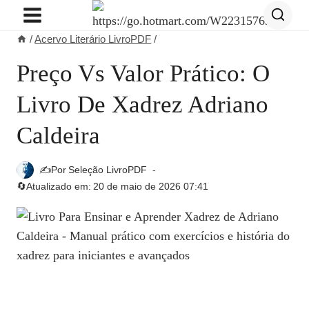
Pular
para
/
Acervo Literário LivroPDF
/
o
Conteúdo
Preço Vs Valor Prático: O
Livro De Xadrez Adriano
Caldeira
✍️Por
Seleção LivroPDF
🔄Atualizado em:
20 de maio de 2026 07:41