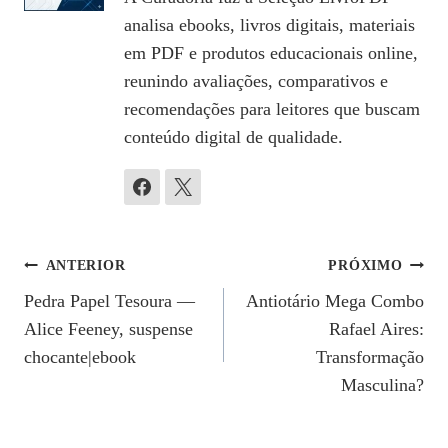
analisa ebooks, livros digitais, materiais
em PDF e produtos educacionais online,
reunindo avaliações, comparativos e
recomendações para leitores que buscam
conteúdo digital de qualidade.
Navegação
ANTERIOR
PRÓXIMO
Pedra Papel Tesoura —
Antiotário Mega Combo
De
Alice Feeney, suspense
Rafael Aires:
Post
chocante|ebook
Transformação
Masculina?