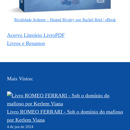
Rivalidade Ardente – Heated Rivalry por Rachel Reid | eBook
Acervo Literário LivroPDF
Livros e Resumos
Mais Vistos:
Livro ROMEO FERRARI - Sob o domínio do mafioso
por Kerlem Viana
4 de jun de 2024