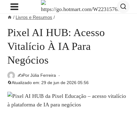
Pular
para
/
Livros e Resumos
/
o
Conteúdo
Pixel AI HUB: Acesso
Vitalício À IA Para
Negócios
✍️Por
Júlia Ferreira
🔄Atualizado em:
29 de jun de 2026 05:56