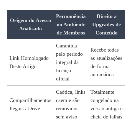
Permanência
Direito a
Origem do Acesso
no Ambiente
Upgrades de
Analisado
de Membros
Conteúdo
Garantida
Recebe todas
pelo período
Link Homologado
as atualizações
integral da
Deste Artigo
de forma
licença
automática
oficial
Caótica, links
Totalmente
Compartilhamentos
caem e são
congelado na
Ilegais / Drive
removidos
versão antiga e
sem aviso
cheia de falhas