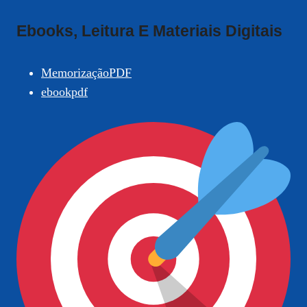
Ebooks, Leitura E Materiais Digitais
MemorizaçãoPDF
ebookpdf