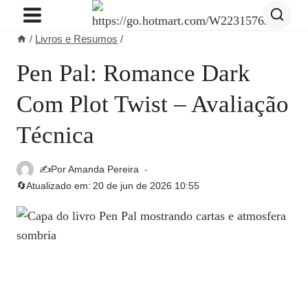
Pular
para
/
Livros e Resumos
/
o
Conteúdo
Pen Pal: Romance Dark
Com Plot Twist – Avaliação
Técnica
✍️Por
Amanda Pereira
🔄Atualizado em:
20 de jun de 2026 10:55