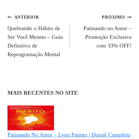
Navegação
ANTERIOR
PRÓXIMO
Quebrando o Hábito de
Patinando no Amor –
De
Ser Você Mesmo – Guia
Promoção Exclusiva
Post
Definitivo de
com 33% OFF!
Reprogramação Mental
MAIS RECENTES NO SITE
Patinando No Amor – Lynn Painter | Dossiê Completo