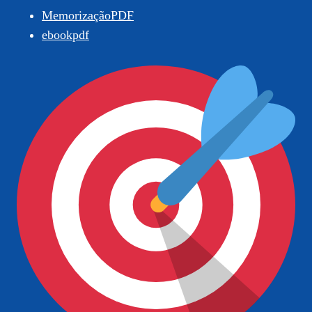
MemorizaçãoPDF
ebookpdf