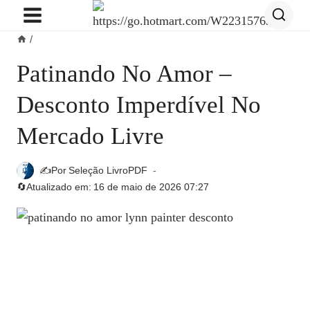
Pular
para
/
o
Conteúdo
Patinando No Amor –
Desconto Imperdível No
Mercado Livre
✍️Por
Seleção LivroPDF
🔄Atualizado em:
16 de maio de 2026 07:27