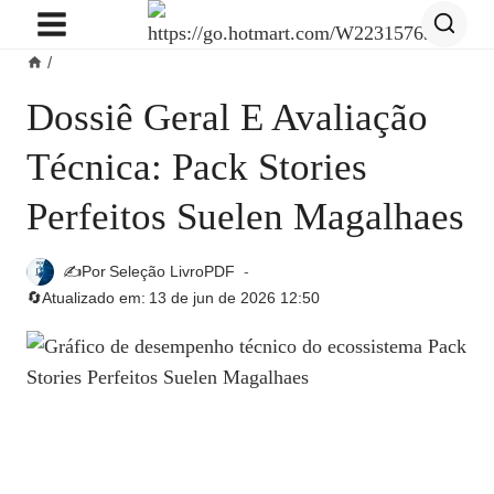
Pular
para
/
o
Conteúdo
Dossiê Geral E Avaliação
Técnica: Pack Stories
Perfeitos Suelen Magalhaes
✍️Por
Seleção LivroPDF
🔄Atualizado em:
13 de jun de 2026 12:50