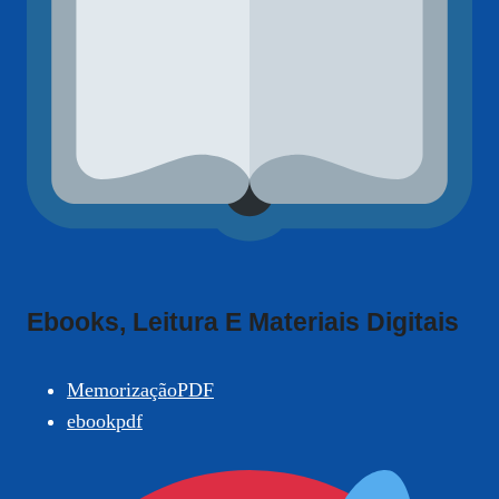
Ebooks, Leitura E Materiais Digitais
MemorizaçãoPDF
ebookpdf