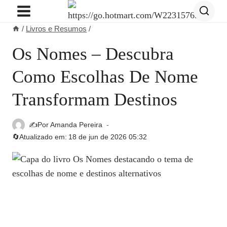
Pular
para
/
Livros e Resumos
/
o
Conteúdo
Os Nomes – Descubra
Como Escolhas De Nome
Transformam Destinos
✍️Por
Amanda Pereira
🔄Atualizado em:
18 de jun de 2026 05:32