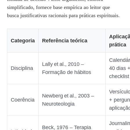
simplificado, fornece base empírica ao leitor que
busca justificativas racionais para práticas espirituais.
Aplicaç
Categoria
Referência teórica
prática
Calendár
Lally et al., 2010 –
Disciplina
40 dias 
Formação de hábitos
checklist
Versícul
Newberg et al., 2003 –
Coerência
+ pergun
Neuroteologia
aplicaçã
Journali
Beck, 1976 – Terapia