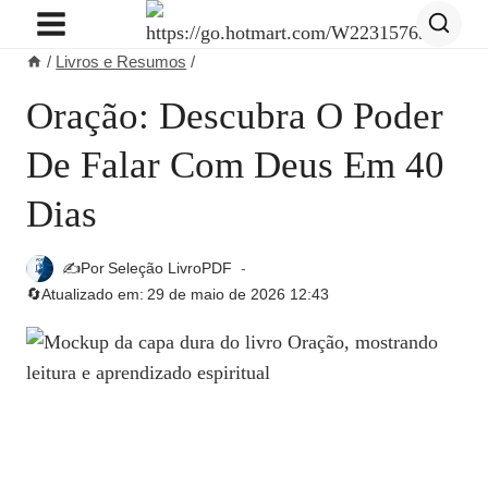
Pular
para
/
Livros e Resumos
/
o
Conteúdo
Oração: Descubra O Poder
De Falar Com Deus Em 40
Dias
✍️Por
Seleção LivroPDF
🔄Atualizado em:
29 de maio de 2026 12:43