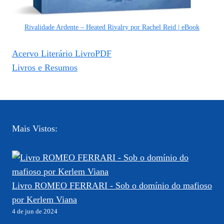
Rivalidade Ardente – Heated Rivalry por Rachel Reid | eBook
Acervo Literário LivroPDF
Livros e Resumos
Mais Vistos:
Livro ROMEO FERRARI - Sob o domínio do mafioso
por Kerlem Viana
4 de jun de 2024