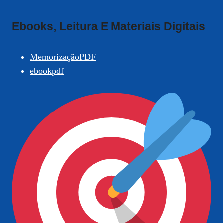
Ebooks, Leitura E Materiais Digitais
MemorizaçãoPDF
ebookpdf