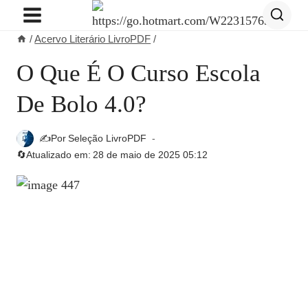
Pular
para
/
Acervo Literário LivroPDF
/
o
Conteúdo
O Que É O Curso Escola
De Bolo 4.0?
✍️Por
Seleção LivroPDF
🔄Atualizado em:
28 de maio de 2025 05:12