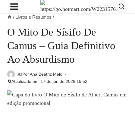
Pular
para
/
Livros e Resumos
/
o
Conteúdo
O Mito De Sísifo De
Camus – Guia Definitivo
Ao Absurdismo
✍️Por
Ana Beatriz Melo
🔄Atualizado em:
17 de jun de 2026 15:52