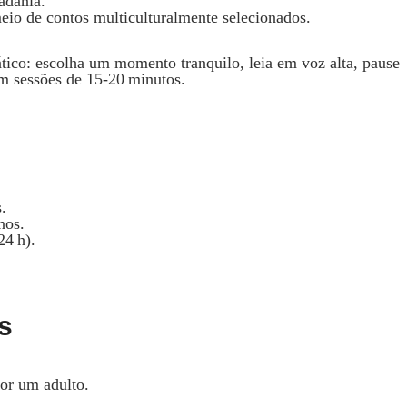
adania.
meio de contos multiculturalmente selecionados.
ático: escolha um momento tranquilo, leia em voz alta, pause
 em sessões de 15‑20 minutos.
.
nos.
24 h).
s
or um adulto.