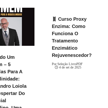
🧬 Curso Proxy
Enzima: Como
Funciona O
Tratamento
Enzimático
Rejuvenescedor?
ndo Um
 – 5
Por
Seleção LivroPDF
4 de set de 2025
as Para A
inidade:
ndro Loiola
spertar Do
ial
lino, Uma