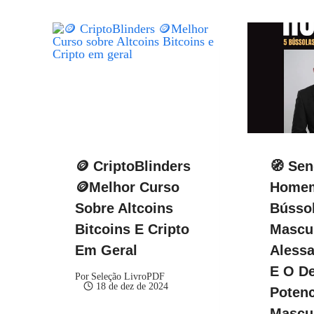
🪙 CriptoBlinders
🧭 Se
🪙Melhor Curso
Homem
Sobre Altcoins
Bússol
Bitcoins E Cripto
Mascul
Em Geral
Alessa
E O De
Por
Seleção LivroPDF
18 de dez de 2024
Potenc
Mascu