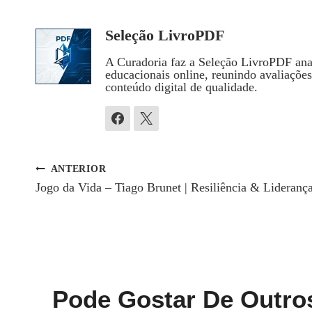
Seleção LivroPDF
A Curadoria faz a Seleção LivroPDF anal
educacionais online, reunindo avaliaçõe
conteúdo digital de qualidade.
ANTERIOR
Navegação
Jogo da Vida – Tiago Brunet | Resiliência & Lideranç
De
Post
Pode Gostar De Outro