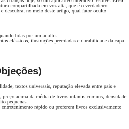
às crianças hoje, só um aplicativo interativo resolve.
Erro
itura compartilhada em voz alta, que é o verdadeiro
e descubra, no meio deste artigo, qual fator oculto
 quando lidas por um adulto.
os clássicos, ilustrações premiadas e durabilidade da capa
objeções)
lidade, textos universais, reputação elevada entre pais e
s, preço acima da média de livros infantis comuns, densidade
uito pequenas.
 entretenimento rápido ou preferem livros exclusivamente