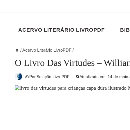
Pular
para
o
Conteúdo
ACERVO LITERÁRIO LIVROPDF
BIB
/
Acervo Literário LivroPDF
/
O Livro Das Virtudes – Willia
✍️Por
Seleção LivroPDF
🔄Atualizado em:
14 de maio 