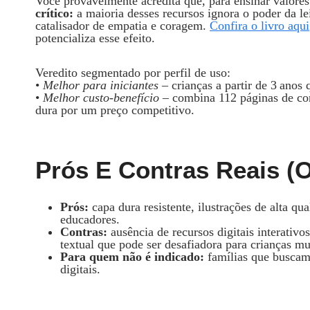
Você provavelmente acredita que, para ensinar valores 
crítico:
a maioria desses recursos ignora o poder da le
catalisador de empatia e coragem.
Confira o livro aqui
potencializa esse efeito.
Veredito segmentado por perfil de uso:
•
Melhor para iniciantes
– crianças a partir de 3 anos
•
Melhor custo‑benefício
– combina 112 páginas de cont
dura por um preço competitivo.
Prós E Contras Reais (
Prós:
capa dura resistente, ilustrações de alta qua
educadores.
Contras:
ausência de recursos digitais interativo
textual que pode ser desafiadora para crianças m
Para quem não é indicado:
famílias que buscam
digitais.