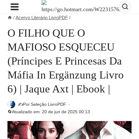
Pular
para
/
Acervo Literário LivroPDF
/
o
Conteúdo
O FILHO QUE O
MAFIOSO ESQUECEU
(Príncipes E Princesas Da
Máfia In Ergänzung Livro
6) | Jaque Axt | Ebook |
✍️Por
Seleção LivroPDF
🔄Atualizado em:
20 de jun de 2025 00:13