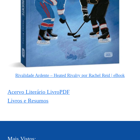
Rivalidade Ardente – Heated Rivalry por Rachel Reid | eBook
Acervo Literário LivroPDF
Livros e Resumos
Mais Vistos: