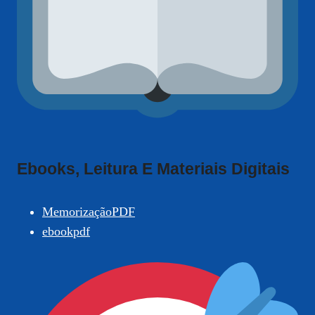
Ebooks, Leitura E Materiais Digitais
MemorizaçãoPDF
ebookpdf