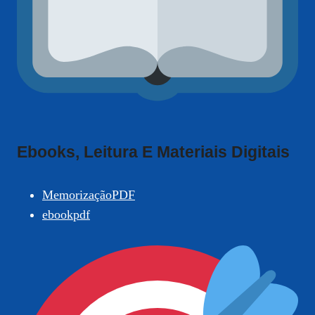
Ebooks, Leitura E Materiais Digitais
MemorizaçãoPDF
ebookpdf