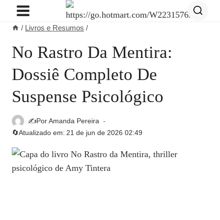
Pular
para
/
Livros e Resumos
/
o
Conteúdo
No Rastro Da Mentira:
Dossiê Completo De
Suspense Psicológico
✍️Por
Amanda Pereira
🔄Atualizado em:
21 de jun de 2026 02:49