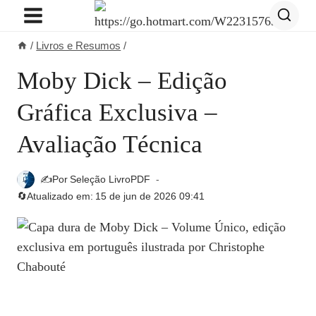
Pular
para
/
Livros e Resumos
/
o
Conteúdo
Moby Dick – Edição
Gráfica Exclusiva –
Avaliação Técnica
✍️Por
Seleção LivroPDF
🔄Atualizado em:
15 de jun de 2026 09:41