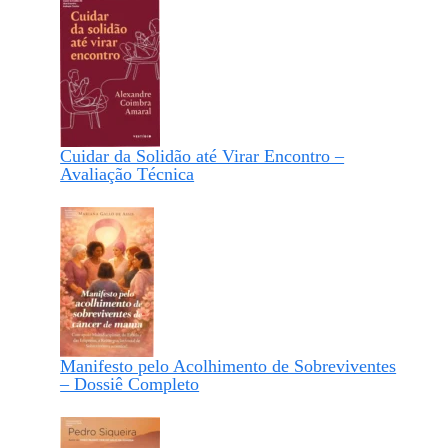
Cuidar da Solidão até Virar Encontro –
Avaliação Técnica
Manifesto pelo Acolhimento de Sobreviventes
– Dossiê Completo