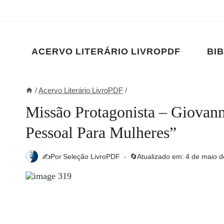
Pular
para
o
Conteúdo
ACERVO LITERÁRIO LIVROPDF
BIB
/
Acervo Literário LivroPDF
/
Missão Protagonista – Giovan
Pessoal Para Mulheres”
✍️Por
Seleção LivroPDF
🔄Atualizado em:
4 de maio d