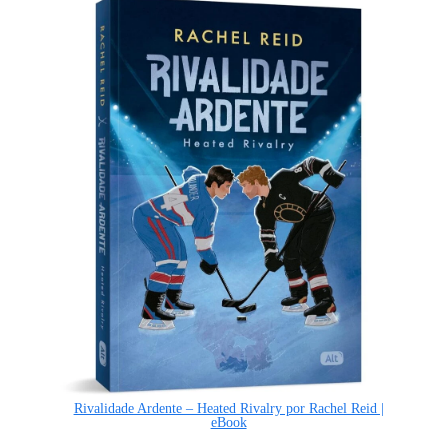
Rivalidade Ardente – Heated Rivalry por Rachel Reid |
eBook