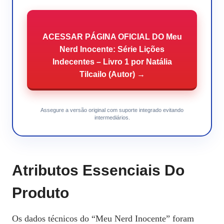
ACESSAR PÁGINA OFICIAL DO Meu
Nerd Inocente: Série Lições
Indecentes – Livro 1 por Natália
Tilcailo (Autor) →
Assegure a versão original com suporte integrado evitando
intermediários.
Atributos Essenciais Do
Produto
Os dados técnicos do “Meu Nerd Inocente” foram