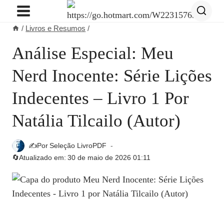
Pular
para
/
Livros e Resumos
/
o
Conteúdo
Análise Especial: Meu
Nerd Inocente: Série Lições
Indecentes – Livro 1 Por
Natália Tilcailo (Autor)
✍️Por
Seleção LivroPDF
🔄Atualizado em:
30 de maio de 2026 01:11