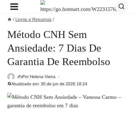
Pular
para
/
Livros e Resumos
/
o
Conteúdo
Método CNH Sem
Ansiedade: 7 Dias De
Garantia De Reembolso
✍️Por
Helena Vieira
🔄Atualizado em:
30 de jun de 2026 18:24