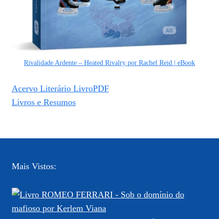
Rivalidade Ardente – Heated Rivalry por Rachel Reid | eBook
Acervo Literário LivroPDF
Livros e Resumos
Mais Vistos: