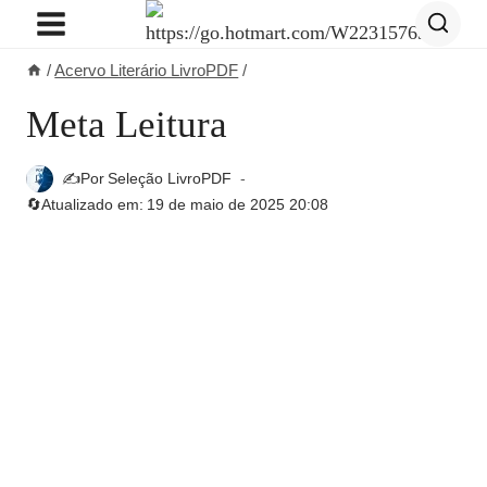
Pular
para
/
Acervo Literário LivroPDF
/
o
Conteúdo
Meta Leitura
✍️Por
Seleção LivroPDF
🔄Atualizado em:
19 de maio de 2025 20:08