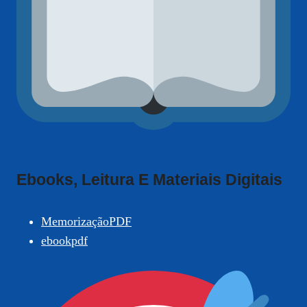
Ebooks, Leitura E Materiais Digitais
MemorizaçãoPDF
ebookpdf