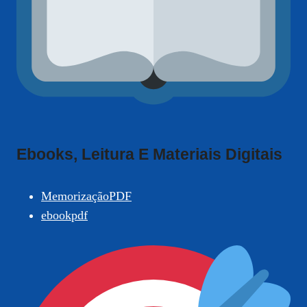
Ebooks, Leitura E Materiais Digitais
MemorizaçãoPDF
ebookpdf