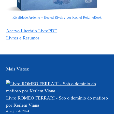
Rivalidade Ardente – Heated Rivalry por Rachel Reid | eBook
Acervo Literário LivroPDF
Livros e Resumos
Mais Vistos:
Livro ROMEO FERRARI - Sob o domínio do mafioso
por Kerlem Viana
4 de jun de 2024