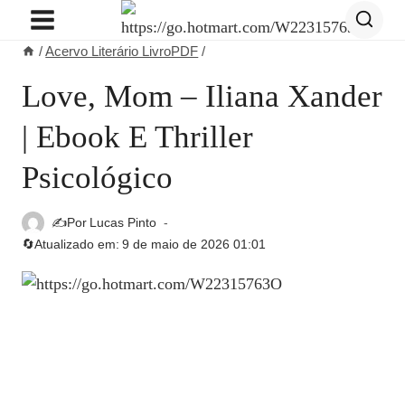
Pular
para
/
Acervo Literário LivroPDF
/
o
Conteúdo
Love, Mom – Iliana Xander
| Ebook E Thriller
Psicológico
✍️Por
Lucas Pinto
🔄Atualizado em:
9 de maio de 2026 01:01