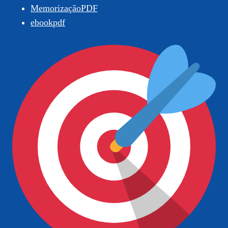
MemorizaçãoPDF
ebookpdf