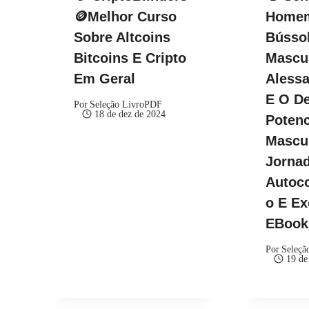
🪙Melhor Curso
Homem
Sobre Altcoins
Bússol
Bitcoins E Cripto
Mascul
Em Geral
Alessa
E O De
Por
Seleção LivroPDF
18 de dez de 2024
Potenc
Mascu
Jorna
Autoc
O E Ex
EBoo
Por
Seleçã
19 de