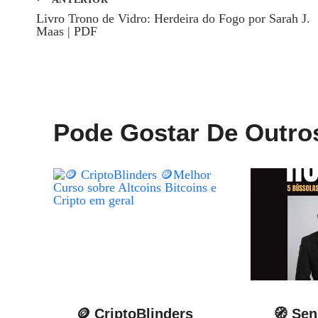
Navegação
Livro Trono de Vidro: Herdeira do Fogo por Sarah J.
Maas | PDF
De
Post
Pode Gostar De Outro
🪙 CriptoBlinders
🧭 Se