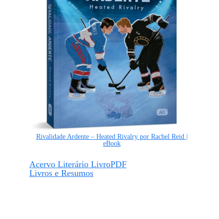
Rivalidade Ardente – Heated Rivalry por Rachel Reid |
eBook
Acervo Literário LivroPDF
Livros e Resumos