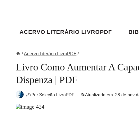
Pular
para
o
Conteúdo
ACERVO LITERÁRIO LIVROPDF
BIB
/
Acervo Literário LivroPDF
/
Livro Como Aumentar A Capac
Dispenza | PDF
✍️Por
Seleção LivroPDF
🔄Atualizado em:
28 de nov d