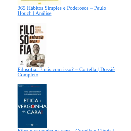
365 Hábitos Simples e Poderosos – Paulo
Houch | Análise
Filosofia: E nós com isso? – Cortella | Dossiê
Completo
Ética e vergonha na cara – Cortella e Clóvis |