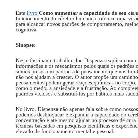
Este
livro
Como aumentar a capacidade do seu cér
funcionamento do cérebro humano e oferece uma visã
para alcançar novos padrões de comportamento, melhor
cognitiva.
Sinopse:
Neste fascinante trabalho, Joe Dispenza explica com
informações e os mecanismos pelos quais os padrões 
somos presos em padrões de pensamento que nos limit
não nos ajudam a crescer. O autor propõe um caminho 
pensamentos podem gerar reações químicas no corpo, 
como o medo, a ansiedade e a frustração. Ao compreen
padrões viciosos e substituí-los por hábitos mais saudá
No livro, Dispenza não apenas fala sobre como nosso
podemos desbloquear e expandir a capacidade do cére
concentração e até mesmo ajudar no processo de cura e
técnicas baseadas em pesquisas científicas e experiênci
elevado de funcionamento mental e pessoal.