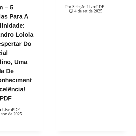
 – 5
Por
Seleção LivroPDF
4 de set de 2025
as Para A
inidade:
ndro Loiola
spertar Do
ial
lino, Uma
da De
onheciment
celência!
kPDF
o LivroPDF
 nov de 2025