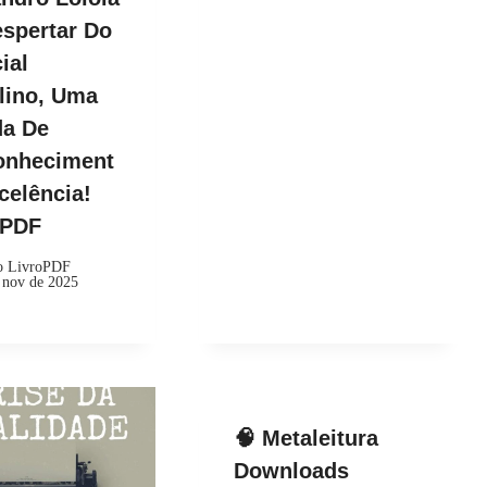
spertar Do
ial
lino, Uma
da De
onheciment
celência!
kPDF
o LivroPDF
 nov de 2025
🧠 Metaleitura
Downloads