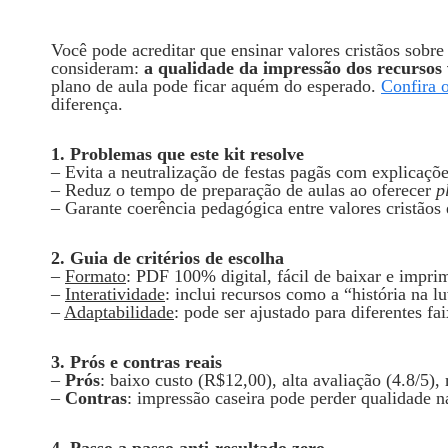
Você pode acreditar que ensinar valores cristãos sobr
consideram:
a qualidade da impressão dos recursos 
plano de aula pode ficar aquém do esperado.
Confira 
diferença.
1. Problemas que este kit resolve
– Evita a neutralização de festas pagãs com explicações
– Reduz o tempo de preparação de aulas ao oferecer
p
– Garante coerência pedagógica entre valores cristãos 
2. Guia de critérios de escolha
–
Formato
: PDF 100% digital, fácil de baixar e imprim
–
Interatividade
: inclui recursos como a “história na 
–
Adaptabilidade
: pode ser ajustado para diferentes fai
3. Prós e contras reais
–
Prós
: baixo custo (R$12,00), alta avaliação (4.8/5),
–
Contras
: impressão caseira pode perder qualidade na
4. Passo a passo anti‑resultado zero