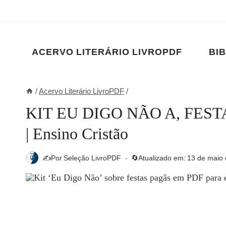
Pular
para
o
Conteúdo
ACERVO LITERÁRIO LIVROPDF
BIB
/
Acervo Literário LivroPDF
/
KIT EU DIGO NÃO A, FESTAS
| Ensino Cristão
✍️Por
Seleção LivroPDF
🔄Atualizado em:
13 de maio 