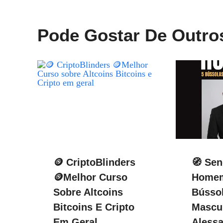
Post
Pode Gostar De Outro
🪙 CriptoBlinders
🧭 Se
🪙Melhor Curso
Homem
Sobre Altcoins
Bússol
Bitcoins E Cripto
Mascul
Em Geral
Alessa