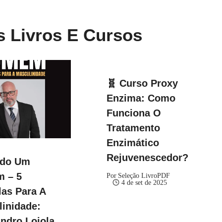
s Livros E Cursos
🧬 Curso Proxy
Enzima: Como
Funciona O
Tratamento
Enzimático
Rejuvenescedor?
ndo Um
 – 5
Por
Seleção LivroPDF
4 de set de 2025
as Para A
inidade:
ndro Loiola