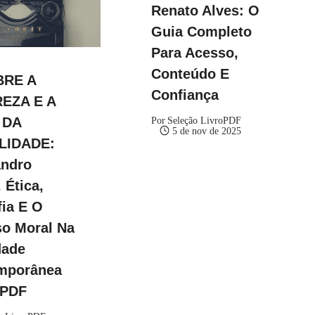
Renato Alves: O
Guia Completo
Para Acesso,
Conteúdo E
BRE A
Confiança
EZA E A
 DA
Por
Seleção LivroPDF
5 de nov de 2025
LIDADE:
andro
 Ética,
fia E O
so Moral Na
dade
mporânea
kPDF