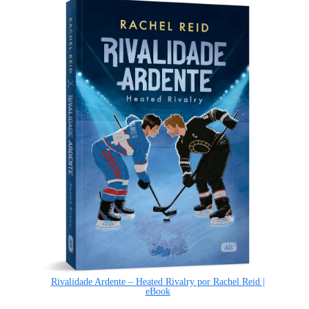
Rivalidade Ardente – Heated Rivalry por Rachel Reid |
eBook