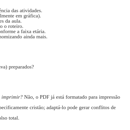
ncia das atividades.
almente em gráfica).
es da aula.
o o roteiro.
nforme a faixa etária.
onomizando ainda mais.
luva) preparados?
 imprimir?
Não, o PDF já está formatado para impressão
cificamente cristão; adaptá‑lo pode gerar conflitos de
lso total.