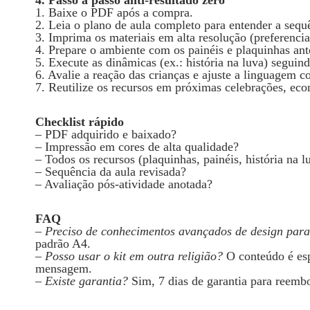
1. Baixe o PDF após a compra.
2. Leia o plano de aula completo para entender a sequê
3. Imprima os materiais em alta resolução (preferenci
4. Prepare o ambiente com os painéis e plaquinhas ant
5. Execute as dinâmicas (ex.: história na luva) seguind
6. Avalie a reação das crianças e ajuste a linguagem co
7. Reutilize os recursos em próximas celebrações, ec
Checklist rápido
– PDF adquirido e baixado?
– Impressão em cores de alta qualidade?
– Todos os recursos (plaquinhas, painéis, história na 
– Sequência da aula revisada?
– Avaliação pós‑atividade anotada?
FAQ
–
Preciso de conhecimentos avançados de design para
padrão A4.
–
Posso usar o kit em outra religião?
O conteúdo é espe
mensagem.
–
Existe garantia?
Sim, 7 dias de garantia para reembo