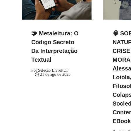
🧩 Metaleitura: O
🧠 SO
Código Secreto
NATUR
Da Interpretação
CRISE
Textual
MORA
Aless
Por
Seleção LivroPDF
21 de ago de 2025
Loiola,
Filoso
Colap
Socie
Conte
EBoo