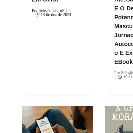
E O De
Por
Seleção LivroPDF
18 de dez de 2024
Potenc
Mascu
Jorna
Autoc
O E Ex
EBoo
Por
Seleçã
19 de