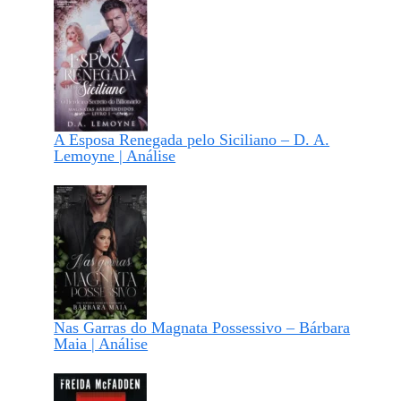
A Esposa Renegada pelo Siciliano – D. A.
Lemoyne | Análise
Nas Garras do Magnata Possessivo – Bárbara
Maia | Análise