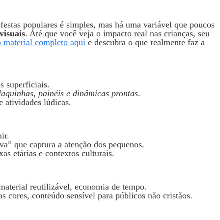
e festas populares é simples, mas há uma variável que poucos
visuais
. Até que você veja o impacto real nas crianças, seu
o material completo aqui
e descubra o que realmente faz a
 superficiais.
laquinhas, painéis e dinâmicas prontas
.
e atividades lúdicas.
ir.
luva” que captura a atenção dos pequenos.
xas etárias e contextos culturais.
 material reutilizável, economia de tempo.
s cores, conteúdo sensível para públicos não cristãos.