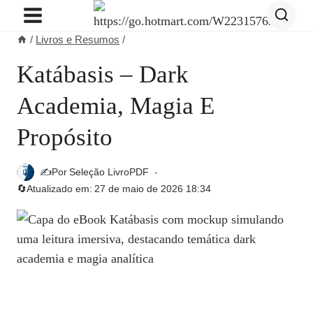
Pular
para
/
Livros e Resumos
/
o
Conteúdo
Katábasis – Dark
Academia, Magia E
Propósito
✍️Por
Seleção LivroPDF
🔄Atualizado em:
27 de maio de 2026 18:34