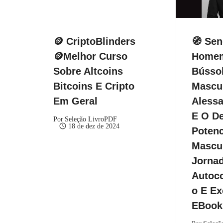
🪙 CriptoBlinders
🧭 Se
🪙Melhor Curso
Homem
Sobre Altcoins
Bússol
Bitcoins E Cripto
Mascul
Em Geral
Alessa
E O De
Por
Seleção LivroPDF
18 de dez de 2024
Potenc
Mascu
Jorna
Autoc
O E Ex
EBoo