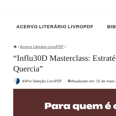
Pular
para
o
Conteúdo
ACERVO LITERÁRIO LIVROPDF
BIB
/
Acervo Literário LivroPDF
/
“Influ30D Masterclass: Estra
Quercia”
✍️Por
Seleção LivroPDF
🔄Atualizado em:
15 de maio 