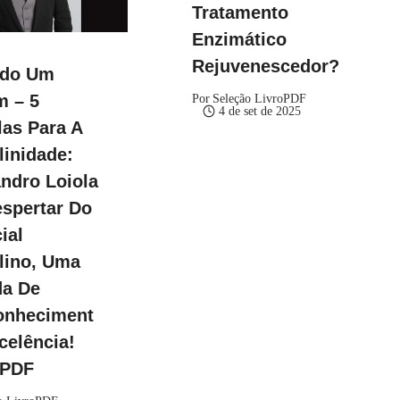
Tratamento
Enzimático
Rejuvenescedor?
ndo Um
 – 5
Por
Seleção LivroPDF
4 de set de 2025
as Para A
inidade:
ndro Loiola
spertar Do
ial
lino, Uma
da De
onheciment
celência!
kPDF