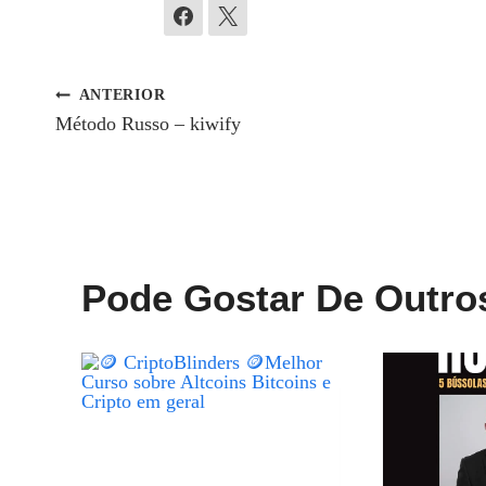
ANTERIOR
Navegação
Método Russo – kiwify
De
Post
Pode Gostar De Outro