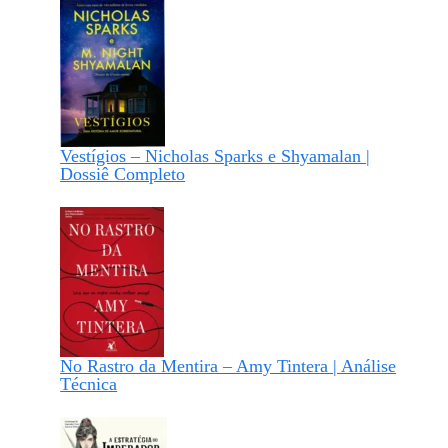
Vestígios – Nicholas Sparks e Shyamalan |
Dossiê Completo
No Rastro da Mentira – Amy Tintera | Análise
Técnica