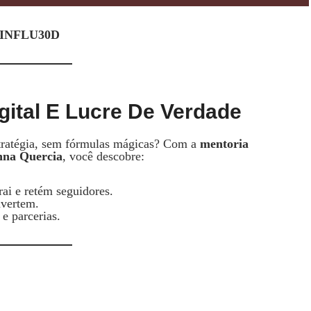
a INFLU30D
gital E Lucre De Verdade
stratégia, sem fórmulas mágicas? Com a
mentoria
nna Quercia
, você descobre:
rai e retém seguidores.
nvertem.
e parcerias.