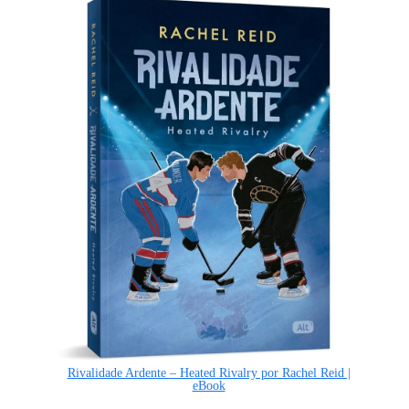
Rivalidade Ardente – Heated Rivalry por Rachel Reid |
eBook