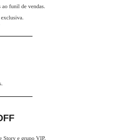
 ao funil de vendas.
exclusiva.
.
s.
OFF
e Story e grupo VIP.