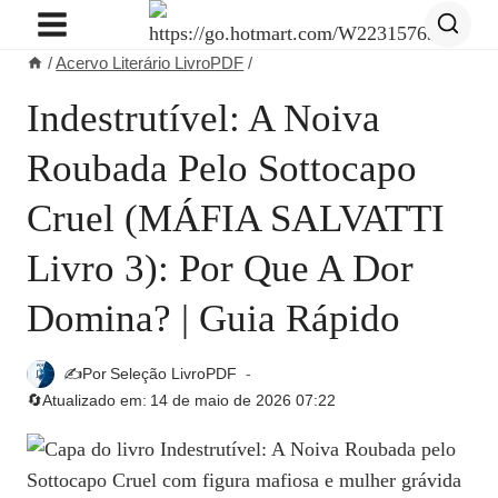
Pular
para
/
Acervo Literário LivroPDF
/
o
Conteúdo
Indestrutível: A Noiva
Roubada Pelo Sottocapo
Cruel (MÁFIA SALVATTI
Livro 3): Por Que A Dor
Domina? | Guia Rápido
✍️Por
Seleção LivroPDF
🔄Atualizado em:
14 de maio de 2026 07:22