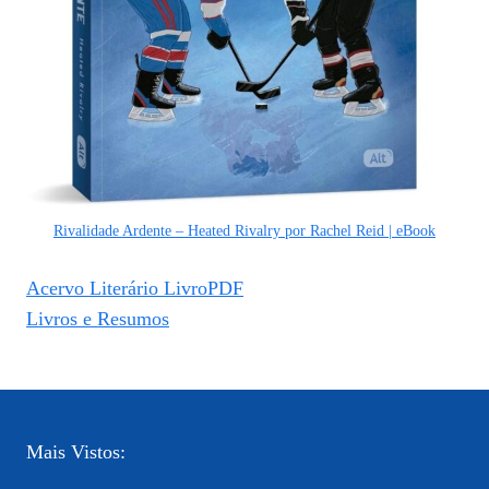
Rivalidade Ardente – Heated Rivalry por Rachel Reid | eBook
Acervo Literário LivroPDF
Livros e Resumos
Mais Vistos: