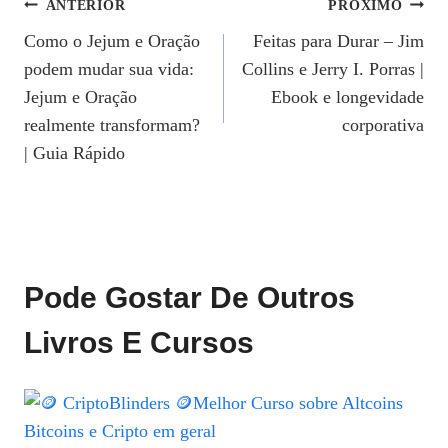
Navegação
ANTERIOR
PRÓXIMO
Como o Jejum e Oração
Feitas para Durar – Jim
De
podem mudar sua vida:
Collins e Jerry I. Porras |
Post
Jejum e Oração
Ebook e longevidade
realmente transformam?
corporativa
| Guia Rápido
Pode Gostar De Outros
Livros E Cursos