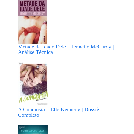
Metade da Idade Dele – Jennette McCurdy |
Análise Técnica
A Conquista – Elle Kennedy | Dossiê
Completo