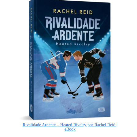
Rivalidade Ardente – Heated Rivalry por Rachel Reid |
eBook