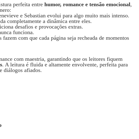
stura perfeita entre
humor, romance e tensão emocional
,
nero:
nevieve e Sebastian evolui para algo muito mais intenso.
a completamente a dinâmica entre eles.
ciona desafios e provocações extras.
nunca funciona.
is fazem com que cada página seja recheada de momentos
ance com maestria, garantindo que os leitores fiquem
s
. A leitura é fluida e altamente envolvente, perfeita para
e diálogos afiados.
b