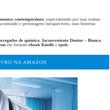
omance contemporâneo
, especialmente por suas tramas
scontraído e personagens inesquecíveis, suas histórias
arregados de química
,
Inconveniente Doutor – Bianca
zon
em formato
ebook Kindle
e
epub
.
LIVRO NA AMAZON