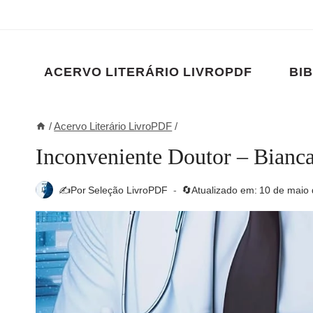
Pular
para
o
Conteúdo
ACERVO LITERÁRIO LIVROPDF
BIB
/
Acervo Literário LivroPDF
/
Inconveniente Doutor – Bianc
✍️Por
Seleção LivroPDF
🔄Atualizado em:
10 de maio 