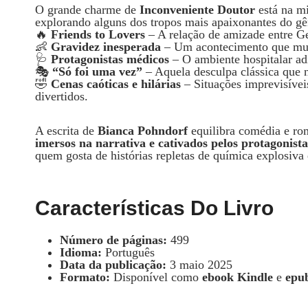
O grande charme de
Inconveniente Doutor
está na mi
explorando alguns dos tropos mais apaixonantes do gê
🔥
Friends to Lovers
– A relação de amizade entre Ge
👶
Gravidez inesperada
– Um acontecimento que mud
🩺
Protagonistas médicos
– O ambiente hospitalar adi
🎭
“Só foi uma vez”
– Aquela desculpa clássica que 
🤣
Cenas caóticas e hilárias
– Situações imprevisíve
divertidos.
A escrita de
Bianca Pohndorf
equilibra comédia e rom
imersos na narrativa e cativados pelos protagonista
quem gosta de histórias repletas de química explosiva 
Características Do Livro
Número de páginas:
499
Idioma:
Português
Data da publicação:
3 maio 2025
Formato:
Disponível como
ebook Kindle
e
epu