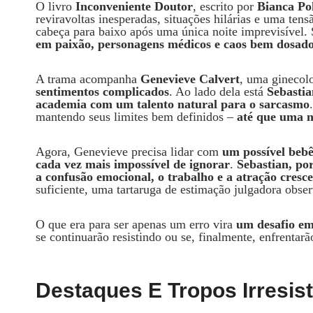
O livro
Inconveniente Doutor
, escrito por
Bianca Po
reviravoltas inesperadas, situações hilárias e uma tensã
cabeça para baixo após uma única noite imprevisível
em paixão, personagens médicos e caos bem dosad
A trama acompanha
Genevieve Calvert
, uma ginecolo
sentimentos complicados
. Ao lado dela está
Sebasti
academia com um talento natural para o sarcasmo
mantendo seus limites bem definidos –
até que uma n
Agora, Genevieve precisa lidar com
um possível bebê
cada vez mais impossível de ignorar
.
Sebastian, por
a confusão emocional, o trabalho e a atração cresce
suficiente, uma tartaruga de estimação julgadora obse
O que era para ser apenas um erro vira
um desafio em
se continuarão resistindo ou se, finalmente, enfrentar
Destaques E Tropos Irresist