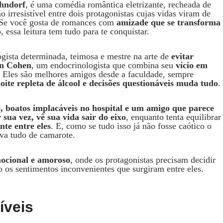
hndorf
, é uma comédia romântica eletrizante, recheada de
o irresistível entre dois protagonistas cujas vidas viram de
. Se você gosta de romances com
amizade que se transforma
o
, essa leitura tem tudo para te conquistar.
gista determinada, teimosa e mestre na arte de
evitar
an Cohen
, um endocrinologista que combina seu
vício em
. Eles são melhores amigos desde a faculdade, sempre
oite repleta de álcool e decisões questionáveis muda tudo
.
, boatos implacáveis no hospital e um amigo que parece
 sua vez, vê sua vida sair do eixo
, enquanto tenta equilibrar
nte entre eles
. E, como se tudo isso já não fosse caótico o
rva tudo de camarote.
ocional e amoroso
, onde os protagonistas precisam decidir
ão os sentimentos inconvenientes que surgiram entre eles.
íveis