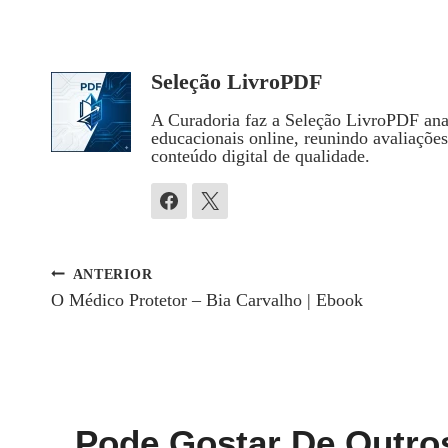
Seleção LivroPDF
A Curadoria faz a Seleção LivroPDF anal
educacionais online, reunindo avaliaçõe
conteúdo digital de qualidade.
ANTERIOR
Navegação
O Médico Protetor – Bia Carvalho | Ebook
De
Post
Pode Gostar De Outro