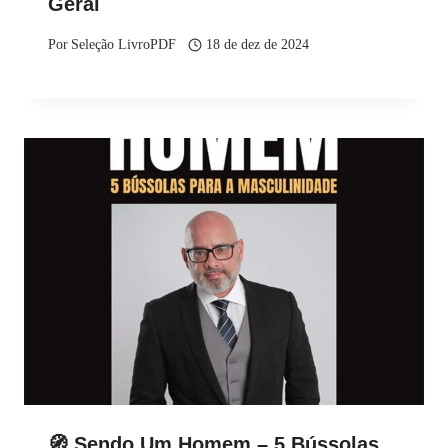
Geral
Por
Seleção LivroPDF
18 de dez de 2024
🧭 Sendo Um Homem – 5 Bússolas