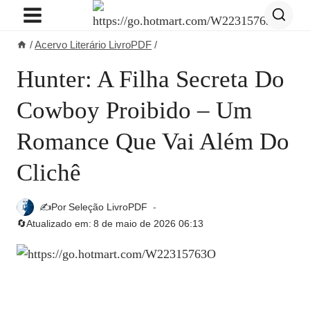
Pular
para
/
Acervo Literário LivroPDF
/
o
Conteúdo
Hunter: A Filha Secreta Do
Cowboy Proibido – Um
Romance Que Vai Além Do
Clichê
✍️Por
Seleção LivroPDF
🔄Atualizado em:
8 de maio de 2026 06:13