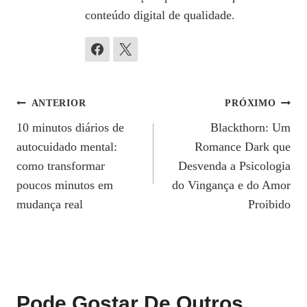
conteúdo digital de qualidade.
Navegação
ANTERIOR
PRÓXIMO
10 minutos diários de
Blackthorn: Um
De
autocuidado mental:
Romance Dark que
Post
como transformar
Desvenda a Psicologia
poucos minutos em
do Vingança e do Amor
mudança real
Proibido
Pode Gostar De Outros