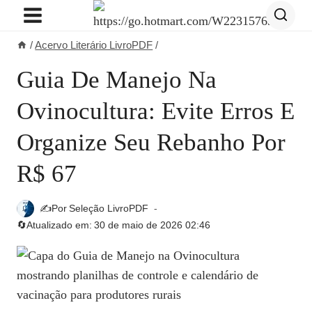
Pular
para
/
Acervo Literário LivroPDF
/
o
Conteúdo
Guia De Manejo Na
Ovinocultura: Evite Erros E
Organize Seu Rebanho Por
R$ 67
✍️Por
Seleção LivroPDF
🔄Atualizado em:
30 de maio de 2026 02:46