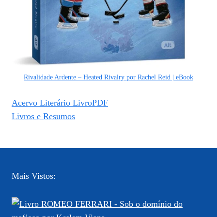
Rivalidade Ardente – Heated Rivalry por Rachel Reid | eBook
Acervo Literário LivroPDF
Livros e Resumos
Mais Vistos: