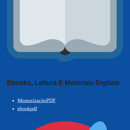
Ebooks, Leitura E Materiais Digitais
MemorizaçãoPDF
ebookpdf