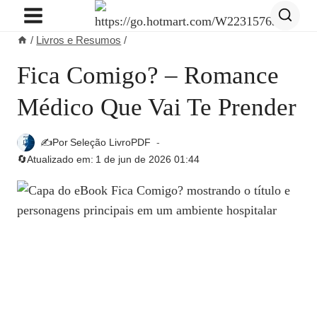
Pular
para
/
Livros e Resumos
/
o
Conteúdo
Fica Comigo? – Romance
Médico Que Vai Te Prender
✍️Por
Seleção LivroPDF
🔄Atualizado em:
1 de jun de 2026 01:44