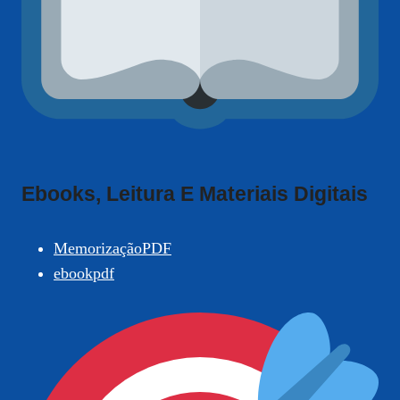
Ebooks, Leitura E Materiais Digitais
MemorizaçãoPDF
ebookpdf