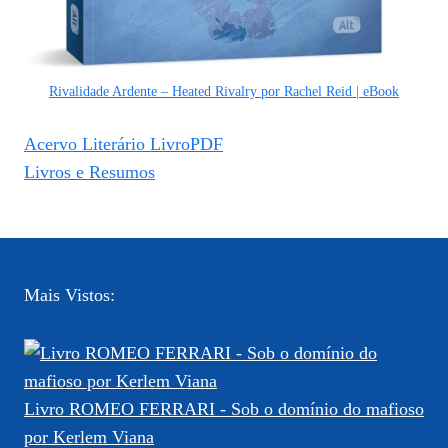
Rivalidade Ardente – Heated Rivalry por Rachel Reid | eBook
Acervo Literário LivroPDF
Livros e Resumos
Mais Vistos:
Livro ROMEO FERRARI - Sob o domínio do mafioso
por Kerlem Viana