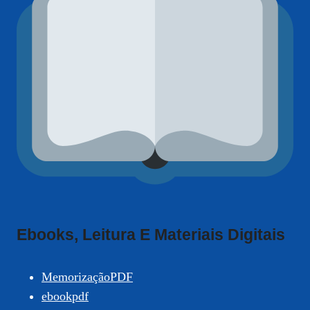
Ebooks, Leitura E Materiais Digitais
MemorizaçãoPDF
ebookpdf