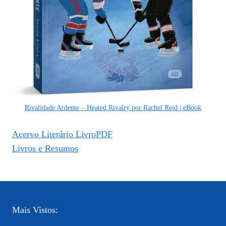
Rivalidade Ardente – Heated Rivalry por Rachel Reid | eBook
Acervo Literário LivroPDF
Livros e Resumos
Mais Vistos: