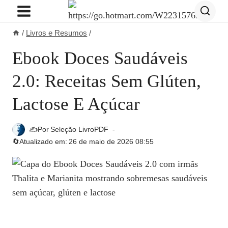
Pular
para
/
Livros e Resumos
/
o
Conteúdo
Ebook Doces Saudáveis
2.0: Receitas Sem Glúten,
Lactose E Açúcar
✍️Por
Seleção LivroPDF
🔄Atualizado em:
26 de maio de 2026 08:55