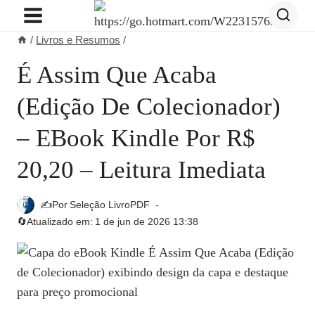
Pular
para
/
Livros e Resumos
/
o
Conteúdo
É Assim Que Acaba
(Edição De Colecionador)
– EBook Kindle Por R$
20,20 – Leitura Imediata
✍️Por
Seleção LivroPDF
🔄Atualizado em:
1 de jun de 2026 13:38