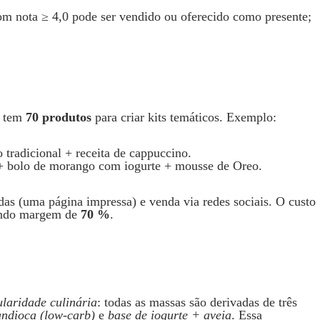
om nota ≥ 4,0 pode ser vendido ou oferecido como presente;
ê tem
70 produtos
para criar kits temáticos. Exemplo:
 tradicional + receita de cappuccino.
 + bolo de morango com iogurte + mousse de Oreo.
das (uma página impressa) e venda via redes sociais. O custo
tindo margem de
70 %
.
laridade culinária
: todas as massas são derivadas de três
ndioca (low‑carb)
e
base de iogurte + aveia
. Essa