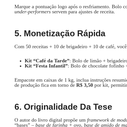
Marque a pontuação logo após o resfriamento. Bolo c
under‑performers
servem para ajustes de receita.
5. Monetização Rápida
Com 50 receitas + 10 de brigadeiro + 10 de café, voc
Kit “Café da Tarde”
: Bolo de limão + brigadeiro
Kit “Festa Infantil”
: Bolo de chocolate fofinho
Empacote em caixas de 1 kg, inclua instruções resumi
de produção fica em torno de
R$ 3,50
por kit, permi
6. Originalidade Da Tese
O autor do livro digital propõe um
framework de modu
“bases” –
base de farinha + ovo
,
base de amido de ma