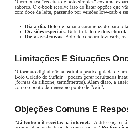
Quem busca “receitas de bolo simples” costuma esbarra
sabores. O e‑book resolve isso ao listar opções que 
com doce de leite, passando por versões low‑carb e sem
Dia a dia.
Bolo de banana caramelizado para o la
Ocasiões especiais.
Bolo trufado de dois chocolat
Dietas restritivas.
Bolo de cenoura low carb, ma
Limitações E Situações On
O formato digital não substitui a prática guiada de 
Bolo Gelado de Suflair – podem gerar resultados insat
(formas de silicone, termômetros). Além disso, a ausên
como o ponto da massa ao ponto de “cair”.
Objeções Comuns E Respos
“Já tenho mil receitas na internet.”
A diferença está
acompanhadas de dicas de conservação.
“Prefiro víde