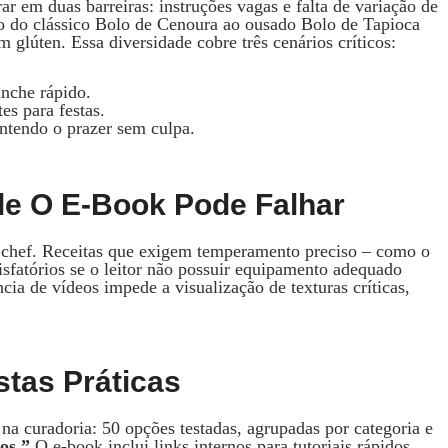
r em duas barreiras: instruções vagas e falta de variação de
vão do clássico Bolo de Cenoura ao ousado Bolo de Tapioca
 glúten. Essa diversidade cobre três cenários críticos:
nche rápido.
es para festas.
ntendo o prazer sem culpa.
de O E‑book Pode Falhar
um chef. Receitas que exigem temperamento preciso – como o
isfatórios se o leitor não possuir equipamento adequado
cia de vídeos impede a visualização de texturas críticas,
tas Práticas
 na curadoria: 50 opções testadas, agrupadas por categoria e
os.”
O e‑book inclui links internos para tutoriais rápidos,