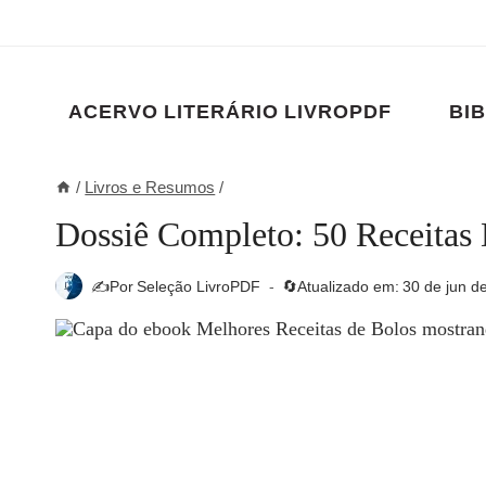
Pular
para
o
Conteúdo
ACERVO LITERÁRIO LIVROPDF
BIB
/
Livros e Resumos
/
Dossiê Completo: 50 Receitas
✍️Por
Seleção LivroPDF
🔄Atualizado em:
30 de jun d