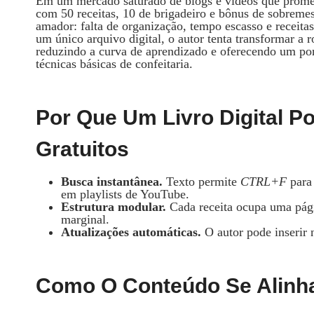
Em um mercado saturado de blogs e vídeos que prome
com 50 receitas, 10 de brigadeiro e bônus de sobremes
amador: falta de organização, tempo escasso e receit
um único arquivo digital, o autor tenta transformar a 
reduzindo a curva de aprendizado e oferecendo um po
técnicas básicas de confeitaria.
Por Que Um Livro Digital P
Gratuitos
Busca instantânea.
Texto permite
CTRL+F
para 
em playlists de YouTube.
Estrutura modular.
Cada receita ocupa uma págin
marginal.
Atualizações automáticas.
O autor pode inserir 
Como O Conteúdo Se Alinha