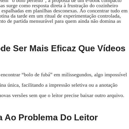
tem “o bolo perfeito”, a proposta de um e‑book compacto
as surge como resposta direta à frustração do cozinheiro
as espalhadas em planilhas desconexas. Ao concentrar tudo em
rotina da tarde em um ritual de experimentação controlada,
nto de partida mensurável para quem ainda não domina as
ode Ser Mais Eficaz Que Vídeos
encontrar “bolo de fubá” em milissegundos, algo impossível
a única, facilitando a impressão seletiva ou a anotação
novas versões sem que o leitor precise baixar outro arquivo.
 Ao Problema Do Leitor