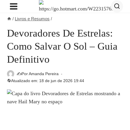
Pular
para
/
Livros e Resumos
/
o
Conteúdo
Devoradores De Estrelas:
Como Salvar O Sol – Guia
Definitivo
✍️Por
Amanda Pereira
🔄Atualizado em:
18 de jun de 2026 19:44