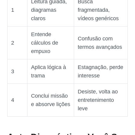
Leitura guiada,
Busca
1
diagramas
fragmentada,
claros
vídeos genéricos
Entende
Confusão com
2
cálculos de
termos avançados
empuxo
Aplica lógica à
Estagnação, perde
3
trama
interesse
Desiste, volta ao
Conclui missão
4
entretenimento
e absorve lições
leve