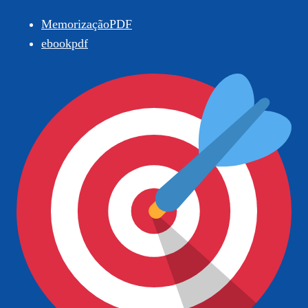
MemorizaçãoPDF
ebookpdf