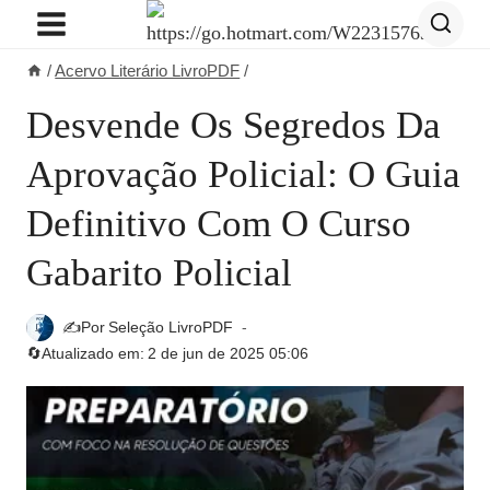
Pular
para
/
Acervo Literário LivroPDF
/
o
Conteúdo
Desvende Os Segredos Da
Aprovação Policial: O Guia
Definitivo Com O Curso
Gabarito Policial
✍️Por
Seleção LivroPDF
🔄Atualizado em:
2 de jun de 2025 05:06