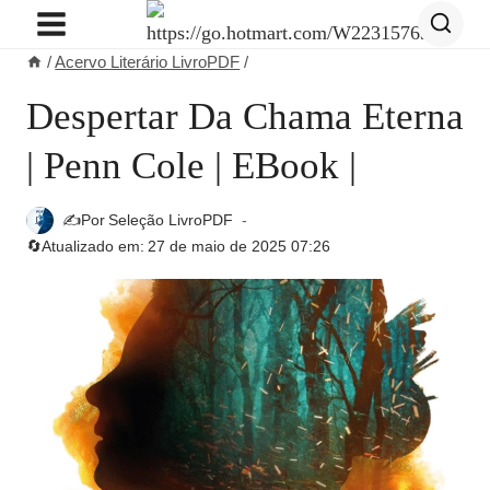
Pular
para
/
Acervo Literário LivroPDF
/
o
Conteúdo
Despertar Da Chama Eterna
| Penn Cole | EBook |
✍️Por
Seleção LivroPDF
🔄Atualizado em:
27 de maio de 2025 07:26