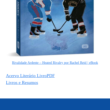
Rivalidade Ardente – Heated Rivalry por Rachel Reid | eBook
Acervo Literário LivroPDF
Livros e Resumos