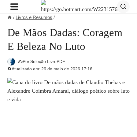
Pular
para
/
Livros e Resumos
/
o
Conteúdo
De Mãos Dadas: Coragem
E Beleza No Luto
✍️Por
Seleção LivroPDF
🔄Atualizado em:
26 de maio de 2026 17:16