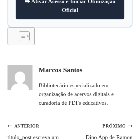
➡️ Ativar Acesso e Iniciar Otimização
Oficial
Marcos Santos
Bibliotecário especializado em
organização de acervos digitais e
curadoria de PDFs educativos.
Navegação
ANTERIOR
PRÓXIMO
titulo_post escreva um
Dino App de Ramon